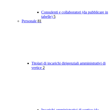
Consulenti e collaboratori (da pubblicare in
tabelle)
5
Personale
81
Titolari di incarichi dirigenziali amministrativi di
vertice
2
Incarichi amministrativi di vertice (da