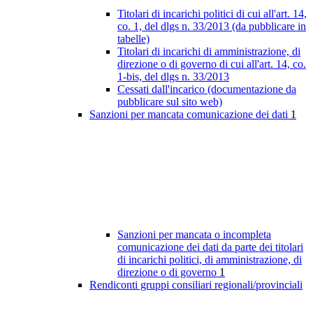
Titolari di incarichi politici di cui all'art. 14,
co. 1, del dlgs n. 33/2013 (da pubblicare in
tabelle)
Titolari di incarichi di amministrazione, di
direzione o di governo di cui all'art. 14, co.
1-bis, del dlgs n. 33/2013
Cessati dall'incarico (documentazione da
pubblicare sul sito web)
Sanzioni per mancata comunicazione dei dati
1
Sanzioni per mancata o incompleta
comunicazione dei dati da parte dei titolari
di incarichi politici, di amministrazione, di
direzione o di governo
1
Rendiconti gruppi consiliari regionali/provinciali