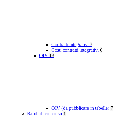
Contratti integrativi
7
Costi contratti integrativi
6
OIV
13
OIV (da pubblicare in tabelle)
7
Bandi di concorso
1