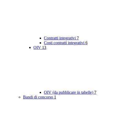
Contratti integrativi
7
Costi contratti integrativi
6
OIV
13
OIV (da pubblicare in tabelle)
7
Bandi di concorso
1