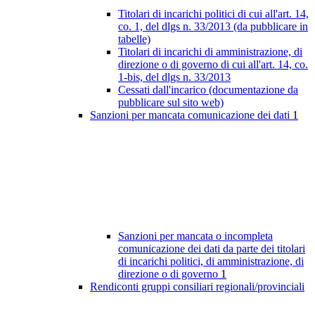
Titolari di incarichi politici di cui all'art. 14,
co. 1, del dlgs n. 33/2013 (da pubblicare in
tabelle)
Titolari di incarichi di amministrazione, di
direzione o di governo di cui all'art. 14, co.
1-bis, del dlgs n. 33/2013
Cessati dall'incarico (documentazione da
pubblicare sul sito web)
Sanzioni per mancata comunicazione dei dati
1
Sanzioni per mancata o incompleta
comunicazione dei dati da parte dei titolari
di incarichi politici, di amministrazione, di
direzione o di governo
1
Rendiconti gruppi consiliari regionali/provinciali