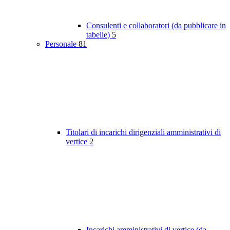
Consulenti e collaboratori (da pubblicare in
tabelle)
5
Personale
81
Titolari di incarichi dirigenziali amministrativi di
vertice
2
Incarichi amministrativi di vertice (da