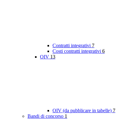
Contratti integrativi
7
Costi contratti integrativi
6
OIV
13
OIV (da pubblicare in tabelle)
7
Bandi di concorso
1