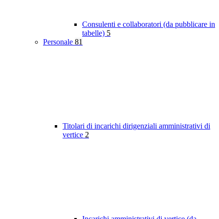
Consulenti e collaboratori (da pubblicare in
tabelle)
5
Personale
81
Titolari di incarichi dirigenziali amministrativi di
vertice
2
Incarichi amministrativi di vertice (da