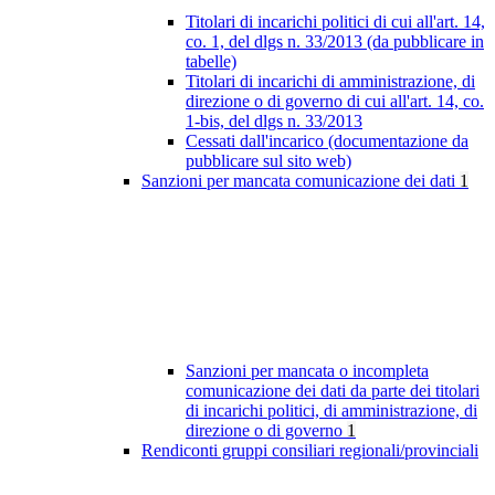
Titolari di incarichi politici di cui all'art. 14,
co. 1, del dlgs n. 33/2013 (da pubblicare in
tabelle)
Titolari di incarichi di amministrazione, di
direzione o di governo di cui all'art. 14, co.
1-bis, del dlgs n. 33/2013
Cessati dall'incarico (documentazione da
pubblicare sul sito web)
Sanzioni per mancata comunicazione dei dati
1
Sanzioni per mancata o incompleta
comunicazione dei dati da parte dei titolari
di incarichi politici, di amministrazione, di
direzione o di governo
1
Rendiconti gruppi consiliari regionali/provinciali