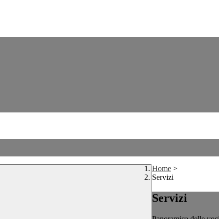
Home
>
Servizi
Servizi
Panoramica delle voc