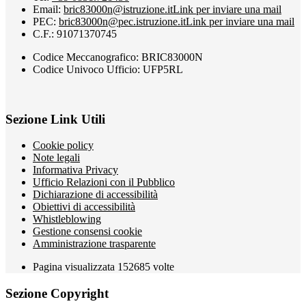
Email:
bric83000n@istruzione.it
Link per inviare una mail
PEC:
bric83000n@pec.istruzione.it
Link per inviare una mail
C.F.: 91071370745
Codice Meccanografico: BRIC83000N
Codice Univoco Ufficio: UFP5RL
Sezione Link Utili
Cookie policy
Note legali
Informativa Privacy
Ufficio Relazioni con il Pubblico
Dichiarazione di accessibilità
Obiettivi di accessibilità
Whistleblowing
Gestione consensi cookie
Amministrazione trasparente
Pagina visualizzata
152685
volte
Sezione Copyright