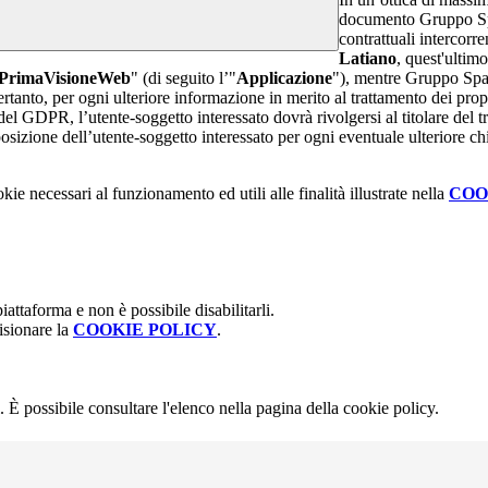
documento Gruppo Spag
contrattuali intercor
Latiano
, quest'ultimo
PrimaVisioneWeb
" (di seguito l’"
Applicazione
"), mentre Gruppo Spa
rtanto, per ogni ulteriore informazione in merito al trattamento dei propr
 del GDPR, l’utente-soggetto interessato dovrà rivolgersi al titolare del tr
sizione dell’utente-soggetto interessato per ogni eventuale ulteriore ch
kie necessari al funzionamento ed utili alle finalità illustrate nella
COO
attaforma e non è possibile disabilitarli.
isionare la
COOKIE POLICY
.
 È possibile consultare l'elenco nella pagina della cookie policy.