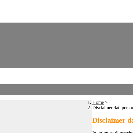
Home
>
Disclaimer dati perso
Disclaimer da
In un’ottica di massim