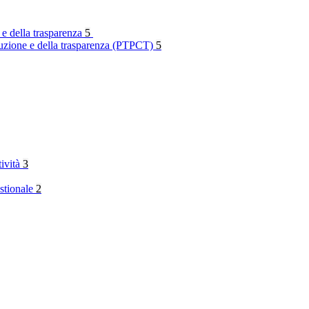
 e della trasparenza
5
rruzione e della trasparenza (PTPCT)
5
tività
3
stionale
2