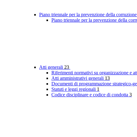
Piano triennale per la prevenzione della corruzione
Piano triennale per la prevenzione della co
Atti generali
23
Riferimenti normativi su organizzazione e at
Atti amministrativi generali
13
Documenti di programmazione strategico-ge
Statuti e leggi regionali
1
Codice disciplinare e codice di condotta
3