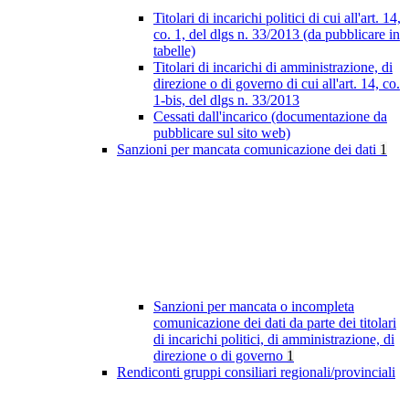
Titolari di incarichi politici di cui all'art. 14,
co. 1, del dlgs n. 33/2013 (da pubblicare in
tabelle)
Titolari di incarichi di amministrazione, di
direzione o di governo di cui all'art. 14, co.
1-bis, del dlgs n. 33/2013
Cessati dall'incarico (documentazione da
pubblicare sul sito web)
Sanzioni per mancata comunicazione dei dati
1
Sanzioni per mancata o incompleta
comunicazione dei dati da parte dei titolari
di incarichi politici, di amministrazione, di
direzione o di governo
1
Rendiconti gruppi consiliari regionali/provinciali