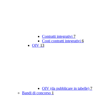
Contratti integrativi
7
Costi contratti integrativi
6
OIV
13
OIV (da pubblicare in tabelle)
7
Bandi di concorso
1