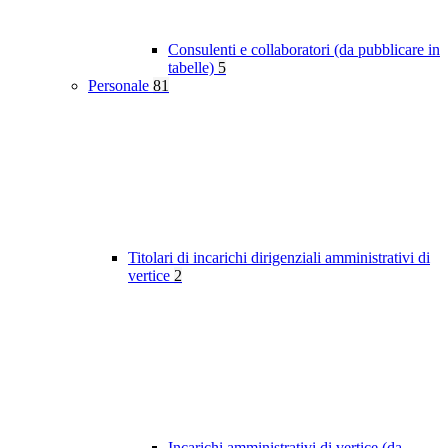
Consulenti e collaboratori (da pubblicare in
tabelle)
5
Personale
81
Titolari di incarichi dirigenziali amministrativi di
vertice
2
Incarichi amministrativi di vertice (da