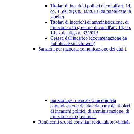
Titolari di incarichi politici di cui all'art. 14,
co. 1, del dlgs n. 33/2013 (da pubblicare in
tabelle)
Titolari di incarichi di amministrazione, di
direzione o di governo di cui all'art. 14, co.
1-bis, del dlgs n. 33/2013
Cessati dall'incarico (documentazione da
pubblicare sul sito web)
Sanzioni per mancata comunicazione dei dati
1
Sanzioni per mancata o incompleta
comunicazione dei dati da parte dei titolari
di incarichi politici, di amministrazione, di
direzione o di governo
1
Rendiconti gruppi consiliari regionali/provinciali