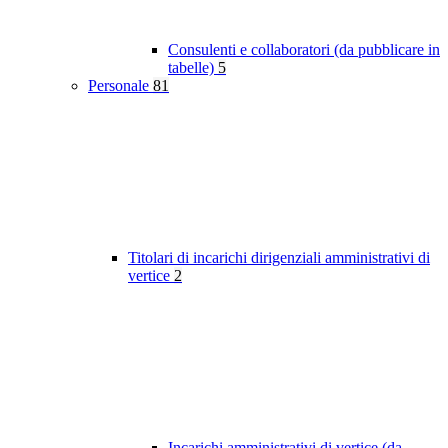
Consulenti e collaboratori (da pubblicare in
tabelle)
5
Personale
81
Titolari di incarichi dirigenziali amministrativi di
vertice
2
Incarichi amministrativi di vertice (da