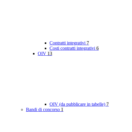
Contratti integrativi
7
Costi contratti integrativi
6
OIV
13
OIV (da pubblicare in tabelle)
7
Bandi di concorso
1