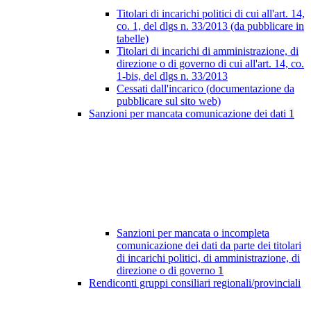
Titolari di incarichi politici di cui all'art. 14,
co. 1, del dlgs n. 33/2013 (da pubblicare in
tabelle)
Titolari di incarichi di amministrazione, di
direzione o di governo di cui all'art. 14, co.
1-bis, del dlgs n. 33/2013
Cessati dall'incarico (documentazione da
pubblicare sul sito web)
Sanzioni per mancata comunicazione dei dati
1
Sanzioni per mancata o incompleta
comunicazione dei dati da parte dei titolari
di incarichi politici, di amministrazione, di
direzione o di governo
1
Rendiconti gruppi consiliari regionali/provinciali