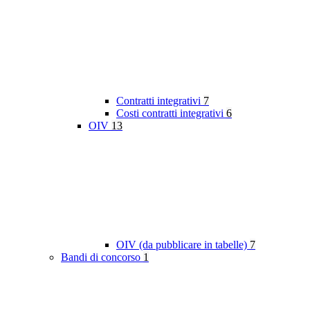
Contratti integrativi
7
Costi contratti integrativi
6
OIV
13
OIV (da pubblicare in tabelle)
7
Bandi di concorso
1