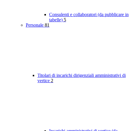
Consulenti e collaboratori (da pubblicare in
tabelle)
5
Personale
81
Titolari di incarichi dirigenziali amministrativi di
vertice
2
Incarichi amministrativi di vertice (da