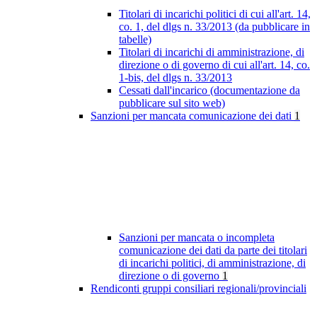
Titolari di incarichi politici di cui all'art. 14,
co. 1, del dlgs n. 33/2013 (da pubblicare in
tabelle)
Titolari di incarichi di amministrazione, di
direzione o di governo di cui all'art. 14, co.
1-bis, del dlgs n. 33/2013
Cessati dall'incarico (documentazione da
pubblicare sul sito web)
Sanzioni per mancata comunicazione dei dati
1
Sanzioni per mancata o incompleta
comunicazione dei dati da parte dei titolari
di incarichi politici, di amministrazione, di
direzione o di governo
1
Rendiconti gruppi consiliari regionali/provinciali