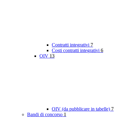
Contratti integrativi
7
Costi contratti integrativi
6
OIV
13
OIV (da pubblicare in tabelle)
7
Bandi di concorso
1