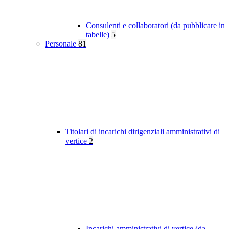
Consulenti e collaboratori (da pubblicare in
tabelle)
5
Personale
81
Titolari di incarichi dirigenziali amministrativi di
vertice
2
Incarichi amministrativi di vertice (da