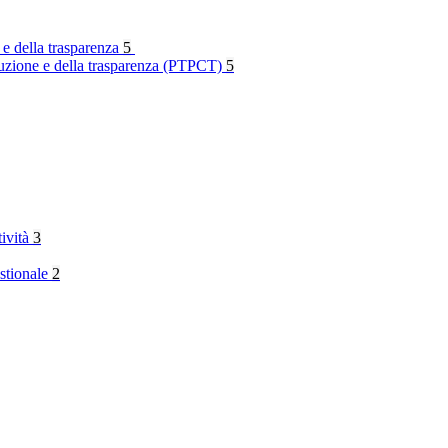
 e della trasparenza
5
rruzione e della trasparenza (PTPCT)
5
tività
3
stionale
2