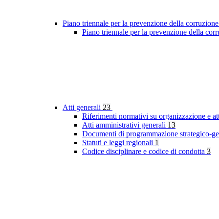
Piano triennale per la prevenzione della corruzione
Piano triennale per la prevenzione della co
Atti generali
23
Riferimenti normativi su organizzazione e at
Atti amministrativi generali
13
Documenti di programmazione strategico-ge
Statuti e leggi regionali
1
Codice disciplinare e codice di condotta
3