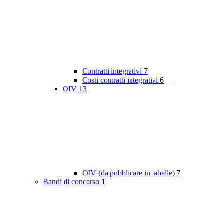
Contratti integrativi
7
Costi contratti integrativi
6
OIV
13
OIV (da pubblicare in tabelle)
7
Bandi di concorso
1