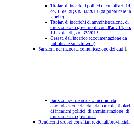
Titolari di incarichi politici di cui all'art. 14,
co. 1, del dlgs n. 33/2013 (da pubblicare in
tabelle)
Titolari di incarichi di amministrazione, di
direzione o di governo di cui all'art. 14, co.
1-bis, del dlgs n. 33/2013
Cessati dall'incarico (documentazione da
pubblicare sul sito web)
Sanzioni per mancata comunicazione dei dati
1
Sanzioni per mancata o incompleta
comunicazione dei dati da parte dei titolari
di incarichi politici, di amministrazione, di
direzione o di governo
1
Rendiconti gruppi consiliari regionali/provinciali