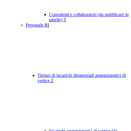
Consulenti e collaboratori (da pubblicare in
tabelle)
5
Personale
81
Titolari di incarichi dirigenziali amministrativi di
vertice
2
Incarichi amministrativi di vertice (da