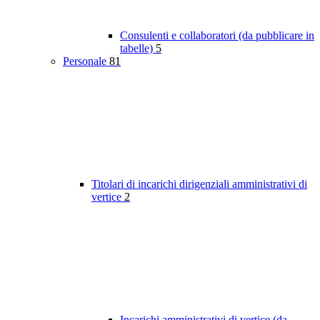
Consulenti e collaboratori (da pubblicare in
tabelle)
5
Personale
81
Titolari di incarichi dirigenziali amministrativi di
vertice
2
Incarichi amministrativi di vertice (da