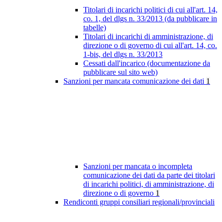
Titolari di incarichi politici di cui all'art. 14,
co. 1, del dlgs n. 33/2013 (da pubblicare in
tabelle)
Titolari di incarichi di amministrazione, di
direzione o di governo di cui all'art. 14, co.
1-bis, del dlgs n. 33/2013
Cessati dall'incarico (documentazione da
pubblicare sul sito web)
Sanzioni per mancata comunicazione dei dati
1
Sanzioni per mancata o incompleta
comunicazione dei dati da parte dei titolari
di incarichi politici, di amministrazione, di
direzione o di governo
1
Rendiconti gruppi consiliari regionali/provinciali