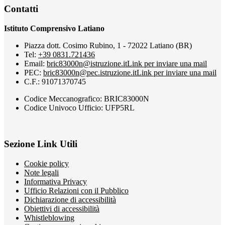
Contatti
Istituto Comprensivo Latiano
Piazza dott. Cosimo Rubino, 1 - 72022 Latiano (BR)
Tel:
+39 0831.721436
Email:
bric83000n@istruzione.it
Link per inviare una mail
PEC:
bric83000n@pec.istruzione.it
Link per inviare una mail
C.F.: 91071370745
Codice Meccanografico: BRIC83000N
Codice Univoco Ufficio: UFP5RL
Sezione Link Utili
Cookie policy
Note legali
Informativa Privacy
Ufficio Relazioni con il Pubblico
Dichiarazione di accessibilità
Obiettivi di accessibilità
Whistleblowing