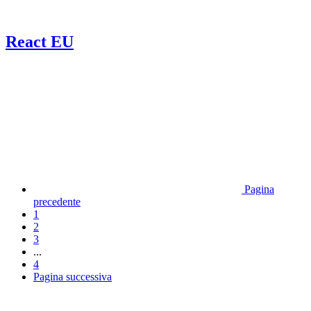
React EU
Pagina
precedente
1
2
3
...
4
Pagina successiva