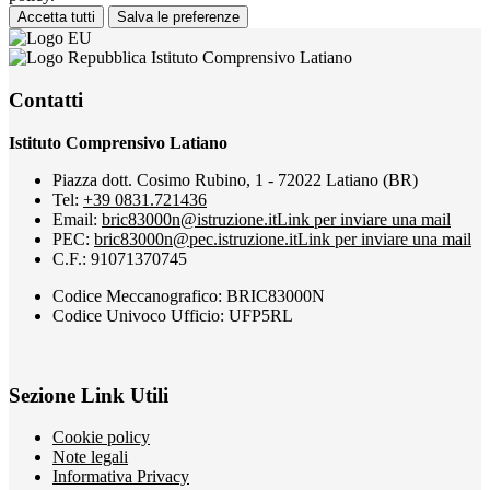
Accetta tutti
Salva le preferenze
Istituto Comprensivo Latiano
Contatti
Istituto Comprensivo Latiano
Piazza dott. Cosimo Rubino, 1 - 72022 Latiano (BR)
Tel:
+39 0831.721436
Email:
bric83000n@istruzione.it
Link per inviare una mail
PEC:
bric83000n@pec.istruzione.it
Link per inviare una mail
C.F.: 91071370745
Codice Meccanografico: BRIC83000N
Codice Univoco Ufficio: UFP5RL
Sezione Link Utili
Cookie policy
Note legali
Informativa Privacy