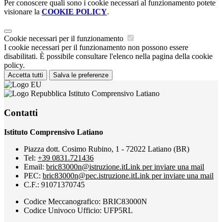
Per conoscere quali sono i cookie necessari al funzionamento potete
visionare la
COOKIE POLICY
.
Cookie necessari per il funzionamento
I cookie necessari per il funzionamento non possono essere
disabilitati. È possibile consultare l'elenco nella pagina della cookie
policy.
Accetta tutti
Salva le preferenze
Istituto Comprensivo Latiano
Contatti
Istituto Comprensivo Latiano
Piazza dott. Cosimo Rubino, 1 - 72022 Latiano (BR)
Tel:
+39 0831.721436
Email:
bric83000n@istruzione.it
Link per inviare una mail
PEC:
bric83000n@pec.istruzione.it
Link per inviare una mail
C.F.: 91071370745
Codice Meccanografico: BRIC83000N
Codice Univoco Ufficio: UFP5RL