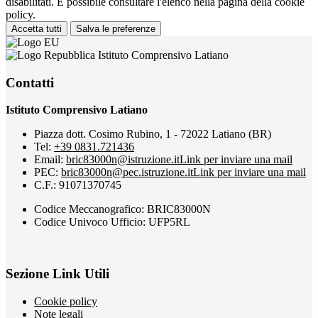
disabilitati. È possibile consultare l'elenco nella pagina della cookie
policy.
Accetta tutti
Salva le preferenze
Istituto Comprensivo Latiano
Contatti
Istituto Comprensivo Latiano
Piazza dott. Cosimo Rubino, 1 - 72022 Latiano (BR)
Tel:
+39 0831.721436
Email:
bric83000n@istruzione.it
Link per inviare una mail
PEC:
bric83000n@pec.istruzione.it
Link per inviare una mail
C.F.: 91071370745
Codice Meccanografico: BRIC83000N
Codice Univoco Ufficio: UFP5RL
Sezione Link Utili
Cookie policy
Note legali