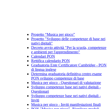
Progetto “Musica per gioco”
Progetto "Sviluppo delle competenze di base nei
nativi digitali"
Decreto avvio attività "Per la scuola, competenze
e ambienti per l'apprendimento"
Calendari PON
Rettifica calendario PON
Graduatoria Ente Certificatore Cambridge - PON
di lingua inglese
Determina graduatoria definitiva centro esame
PON sviluppo competenze di base
Musica per gioco - Questionari di valutazione
Sviluppo competenze base nei nativi digitali -
Questionari
Sviluppo competenze base nei nativi digitali -
Inviti
Musica per gioco - Inviti manifestazioni finali
PON "Musica per gioco"- Riepilogo moduli